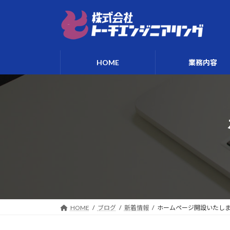
コ
ナ
ン
ビ
テ
ゲ
ン
ー
ツ
シ
HOME
業務内容
へ
ョ
ス
ン
キ
に
ッ
移
プ
動
HOME
ブログ
新着情報
ホームページ開設いたし